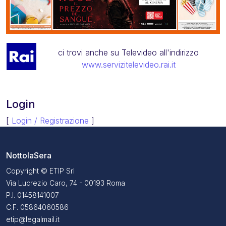
ci trovi anche su Televideo all'indirizzo
www.servizitelevideo.rai.it
Login
[
Login / Registrazione
]
NottolaSera
Copyright © ETIP Srl
Via Lucrezio Caro, 74 - 00193 Roma
P.I. 01458141007
C.F. 05864060586
etip@legalmail.it