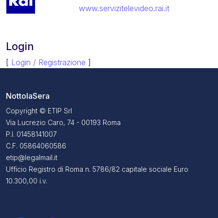
www.servizitelevideo.rai.it
Login
[
Login / Registrazione
]
NottolaSera
Copyright © ETIP Srl
Via Lucrezio Caro, 74 - 00193 Roma
P.I. 01458141007
C.F. 05864060586
etip@legalmail.it
Ufficio Registro di Roma n. 5786/82 capitale sociale Euro
10.300,00 i.v.