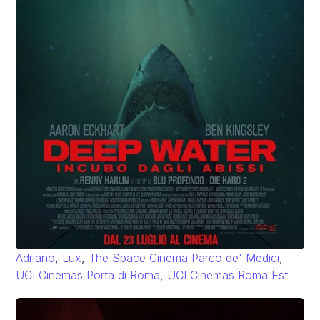
Adriano
,
Lux
,
The Space Cinema Parco de' Medici
,
UCI Cinemas Porta di Roma
,
UCI Cinemas Roma Est