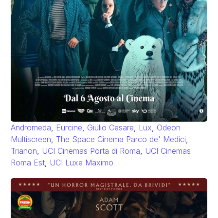
Andromeda
,
Eurcine
,
Giulio Cesare
,
Lux
,
Odeon
Multiscreen
,
The Space Cinema Parco de' Medici
,
Trianon
,
UCI Cinemas Porta di Roma
,
UCI Cinemas
Roma Est
,
UCI Luxe Maximo