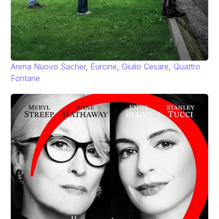
Arena Nuovo Sacher
,
Eurcine
,
Giulio Cesare
,
Quattro
Fontane