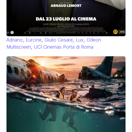
Adriano
,
Eurcine
,
Giulio Cesare
,
Lux
,
Odeon
Multiscreen
,
UCI Cinemas Porta di Roma