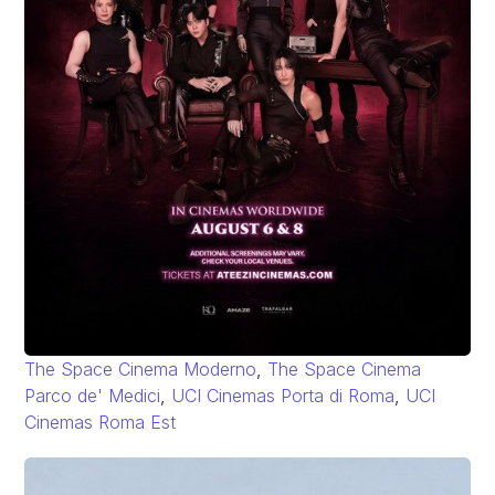
The Space Cinema Moderno
,
The Space Cinema
Parco de' Medici
,
UCI Cinemas Porta di Roma
,
UCI
Cinemas Roma Est