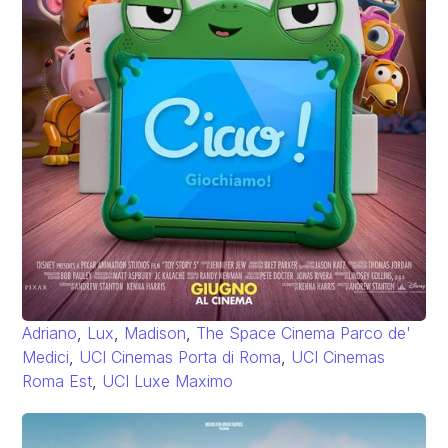
Adriano
,
Lux
,
Madison
,
The Space Cinema Parco de'
Medici
,
UCI Cinemas Porta di Roma
,
UCI Cinemas
Roma Est
,
UCI Luxe Maximo