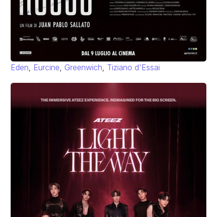
Eden
,
Eurcine
,
Greenwich
,
Tiziano d'Essai