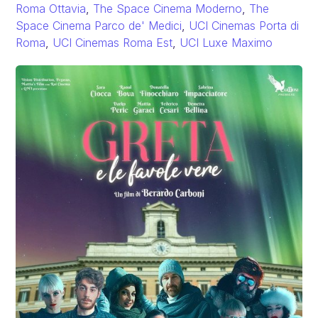
Roma Ottavia
,
The Space Cinema Moderno
,
The
Space Cinema Parco de' Medici
,
UCI Cinemas Porta di
Roma
,
UCI Cinemas Roma Est
,
UCI Luxe Maximo