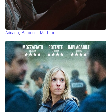
Adriano
,
Barberini
,
Madison