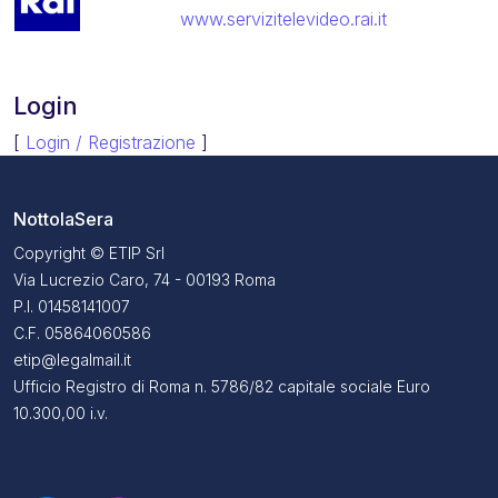
www.servizitelevideo.rai.it
Login
[
Login / Registrazione
]
NottolaSera
Copyright © ETIP Srl
Via Lucrezio Caro, 74 - 00193 Roma
P.I. 01458141007
C.F. 05864060586
etip@legalmail.it
Ufficio Registro di Roma n. 5786/82 capitale sociale Euro
10.300,00 i.v.