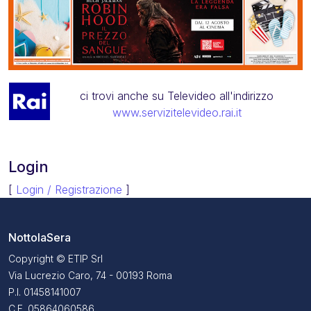
ci trovi anche su Televideo all'indirizzo
www.servizitelevideo.rai.it
Login
[
Login / Registrazione
]
NottolaSera
Copyright © ETIP Srl
Via Lucrezio Caro, 74 - 00193 Roma
P.I. 01458141007
C.F. 05864060586