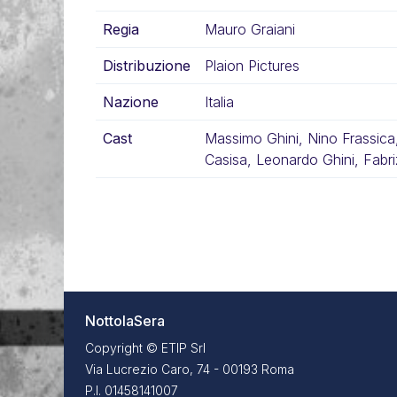
Regia
Mauro Graiani
Distribuzione
Plaion Pictures
Nazione
Italia
Cast
Massimo Ghini, Nino Frassica,
Casisa, Leonardo Ghini, Fabri
NottolaSera
Copyright © ETIP Srl
Via Lucrezio Caro, 74 - 00193 Roma
P.I. 01458141007