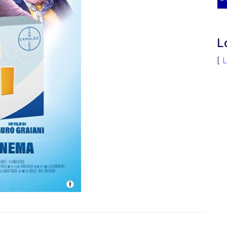
L
[
L