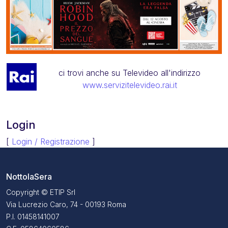
ci trovi anche su Televideo all'indirizzo
www.servizitelevideo.rai.it
Login
[
Login / Registrazione
]
NottolaSera
Copyright © ETIP Srl
Via Lucrezio Caro, 74 - 00193 Roma
P.I. 01458141007