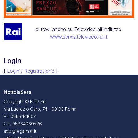
ci trovi anche su Televideo all'indirizzo
www.servizitelevideo.rai.it
Login
[
Login / Registrazione
]
NottolaSera
Copyright © ETIP Srl
Via Lucrezio Caro, 74 - 00193 Roma
P.I. 01458141007
C.F. 05864060586
etip@legalmail.it