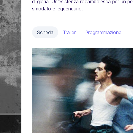
di gloria. Un’esistenza rocambolesca per un pe
smodato e leggendario.
Scheda
Trailer
Programmazione