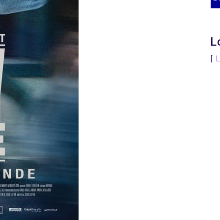
L
[
L