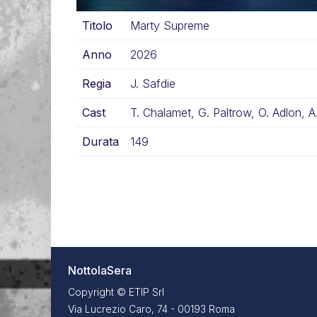
Titolo
Marty Supreme
Anno
2026
Regia
J. Safdie
Cast
T. Chalamet, G. Paltrow, O. Adlon, A. 
Durata
149
NottolaSera
Copyright © ETIP Srl
Via Lucrezio Caro, 74 - 00193 Roma