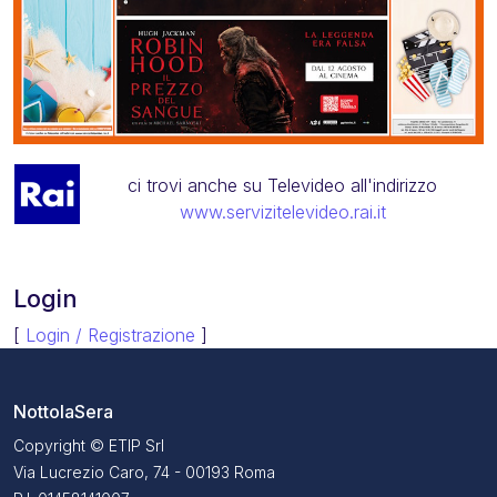
ci trovi anche su Televideo all'indirizzo
www.servizitelevideo.rai.it
Login
[
Login / Registrazione
]
NottolaSera
Copyright © ETIP Srl
Via Lucrezio Caro, 74 - 00193 Roma