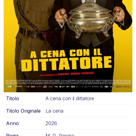
Titolo
A cena con il dittatore
Titolo Originale
La cena
Anno
2026
Regia
M. G. Pereira