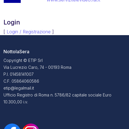
Login
[
Login / Registrazione
]
NottolaSera
Copyright © ETIP Srl
Via Lucrezio Caro, 74 - 00193 Roma
P.I. 01458141007
C.F. 05864060586
etip@legalmail.it
Ufficio Registro di Roma n. 5786/82 capitale sociale Euro
10.300,00 i.v.