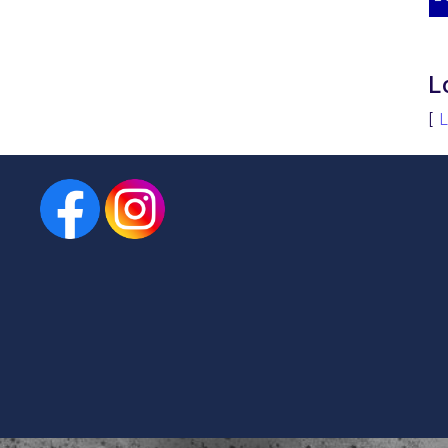
L
[
L