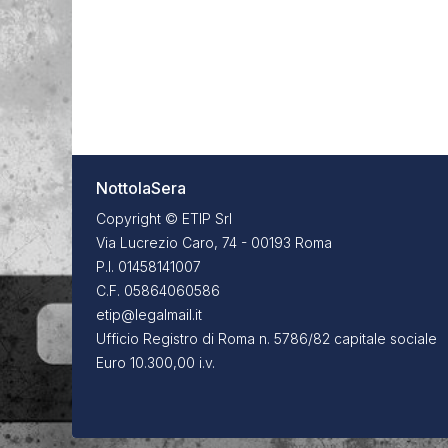
NottolaSera
Copyright © ETIP Srl
Via Lucrezio Caro, 74 - 00193 Roma
P.I. 01458141007
C.F. 05864060586
etip@legalmail.it
Ufficio Registro di Roma n. 5786/82 capitale sociale
Euro 10.300,00 i.v.