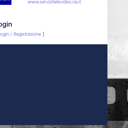
www.servizitelevideo.rai.it
ogin
ogin / Registrazione
]