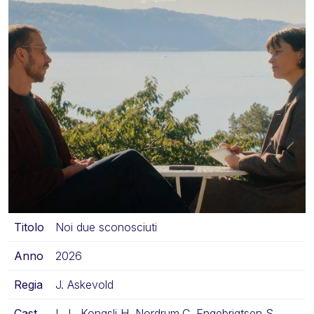
Titolo
Noi due sconosciuti
Anno
2026
Regia
J. Askevold
Cast
L. L. Kongsli,H. Nordrum,C. Engebrigtsen,S.