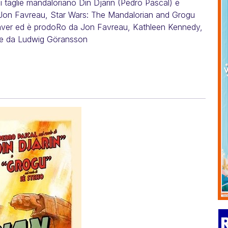
di taglie mandaloriano Din Djarin (Pedro Pascal) e
 Jon Favreau, Star Wars: The Mandalorian and Grogu
aver ed è prodoRo da Jon Favreau, Kathleen Kennedy,
te da Ludwig Göransson