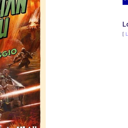
L
[
L