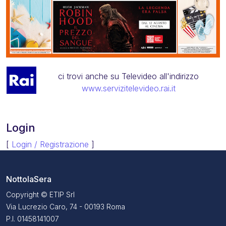
ci trovi anche su Televideo all'indirizzo
www.servizitelevideo.rai.it
Login
[
Login / Registrazione
]
NottolaSera
Copyright © ETIP Srl
Via Lucrezio Caro, 74 - 00193 Roma
P.I. 01458141007