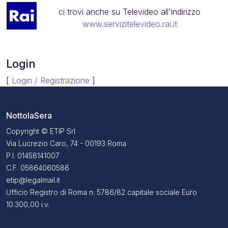
ci trovi anche su Televideo all'indirizzo
www.servizitelevideo.rai.it
Login
[
Login / Registrazione
]
NottolaSera
Copyright © ETIP Srl
Via Lucrezio Caro, 74 - 00193 Roma
P.I. 01458141007
C.F. 05864060586
etip@legalmail.it
Ufficio Registro di Roma n. 5786/82 capitale sociale Euro
10.300,00 i.v.