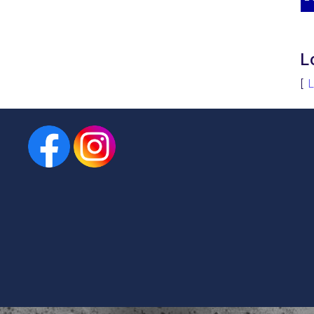
L
[
L