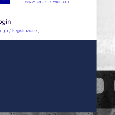
www.servizitelevideo.rai.it
ogin
ogin / Registrazione
]