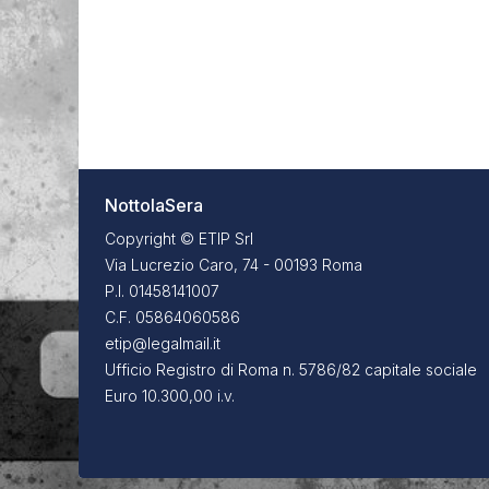
NottolaSera
Copyright © ETIP Srl
Via Lucrezio Caro, 74 - 00193 Roma
P.I. 01458141007
C.F. 05864060586
etip@legalmail.it
Ufficio Registro di Roma n. 5786/82 capitale sociale
Euro 10.300,00 i.v.