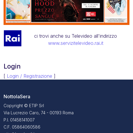
ci trovi anche su Televideo all'indirizzo
www.servizitelevideo.rai.it
Login
[
Login / Registrazione
]
NottolaSera
Copyright © ETIP Srl
Via Lucrezio Caro, 74 - 00193 Roma
P.I. 01458141007
C.F. 05864060586