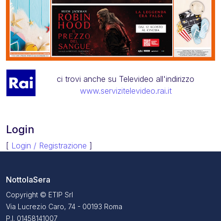
ci trovi anche su Televideo all'indirizzo
www.servizitelevideo.rai.it
Login
[
Login / Registrazione
]
NottolaSera
Copyright © ETIP Srl
Via Lucrezio Caro, 74 - 00193 Roma
P.I. 01458141007