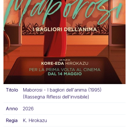
Titolo
Maborosi - I bagliori dell'anima (1995)
(Rassegna Riflessi dell'invisibile)
Anno
2026
Regia
K. Hirokazu