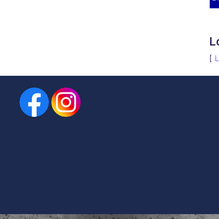
L
[
L