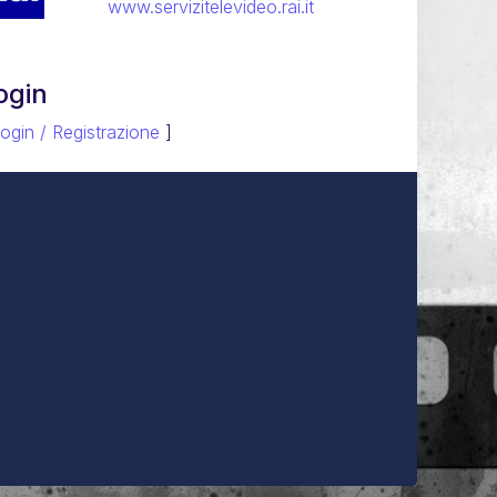
www.servizitelevideo.rai.it
ogin
ogin / Registrazione
]