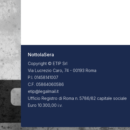
NottolaSera
Copyright © ETIP Srl
Via Lucrezio Caro, 74 - 00193 Roma
P.I. 01458141007
C.F. 05864060586
etip@legalmail.it
Ufficio Registro di Roma n. 5786/82 capitale sociale
Euro 10.300,00 i.v.